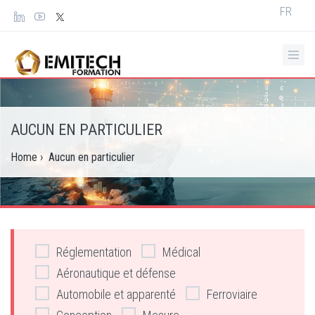
Panneau de gestion des cookies
Select
FR
your
languag
AUCUN EN PARTICULIER
Home
›
Aucun en particulier
Réglementation
Médical
Aéronautique et défense
Automobile et apparenté
Ferroviaire