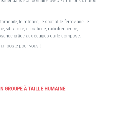
 leader dans son domaine avec 77 millions d'Euros
le, le militaire, le spatial, le ferroviaire, le
ue, vibratoire, climatique, radiofréquence,
oissance grâce aux équipes qui le compose.
 un poste pour vous !
N GROUPE À TAILLE HUMAINE