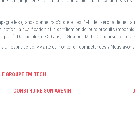
nnement, ingénierie, formation et conception de bancs de tests est
.
e les grands donneurs d'ordre et les PME de l'aéronautique, l'automobi
dation, la qualification et la certification de leurs produits (mécaniq
aulique...). Depuis plus de 30 ans, le Groupe EMITECH poursuit sa cr
ans un esprit de convivialité et monter en compétences ? Nous avons
 LE GROUPE EMITECH
CONSTRUIRE SON AVENIR
U