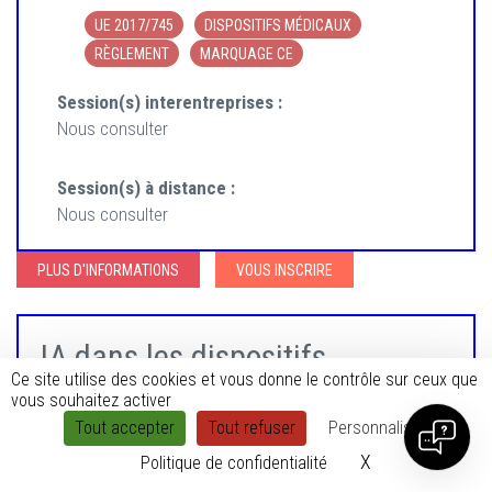
UE 2017/745
DISPOSITIFS MÉDICAUX
RÈGLEMENT
MARQUAGE CE
Session(s) interentreprises :
Nous consulter
Session(s) à distance :
Nous consulter
PLUS D'INFORMATIONS
VOUS INSCRIRE
IA dans les dispositifs
Ce site utilise des cookies et vous donne le contrôle sur ceux que
médicaux : propositions
vous souhaitez activer
concrètes et applications
Tout accepter
Tout refuser
Personnaliser
X
Masquer le ban
Politique de confidentialité
Découvrez les bases de l'intelligence artificielle et son