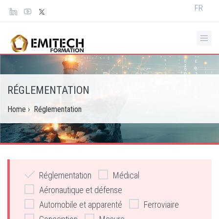
Panneau de gestion des cookies
Select
FR
your
languag
RÉGLEMENTATION
Home
›
Réglementation
Réglementation
Médical
Aéronautique et défense
Automobile et apparenté
Ferroviaire