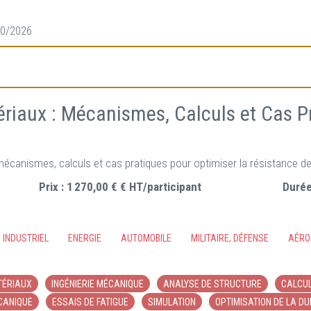
10/2026
riaux : Mécanismes, Calculs et Cas Pr
: mécanismes, calculs et cas pratiques pour optimiser la résistance d
Prix :
1 270,00 € € HT/participant
Durée
INDUSTRIEL
ENERGIE
AUTOMOBILE
MILITAIRE, DÉFENSE
AÉRO
TÉRIAUX
INGÉNIERIE MÉCANIQUE
ANALYSE DE STRUCTURE
CALCUL
CANIQUE
ESSAIS DE FATIGUE
SIMULATION
OPTIMISATION DE LA DU