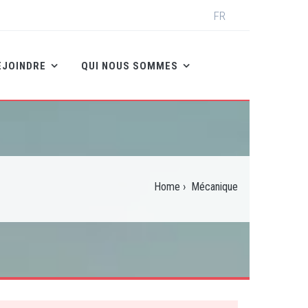
Select
FR
your
language
EJOINDRE
QUI NOUS SOMMES
Home
›
Mécanique