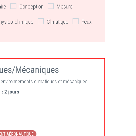
aire
Conception
Mesure
hysico-chimique
Climatique
Feux
iques/Mécaniques
s environnements climatiques et mécaniques.
 :
2 jours
MENT AÉRONAUTIQUE