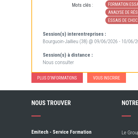
FORMATION ESS
Mots clés :
ANALYSE DE RÉS
ESSAIS DE CHO
Session(s) interentreprises :
Bourguoin-Jaillieu (38) @ 09/06/2026 - 10/06/
Session(s) à distance :
Nous consulter
PLUS D'INFORMATIONS
VOUS INSCRIRE
NOUS TROUVER
NOTRE
Emitech - Service Formation
Le Grou