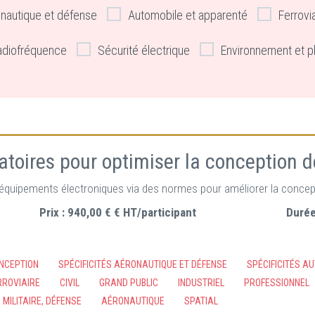
nautique et défense
Automobile et apparenté
Ferrovi
adiofréquence
Sécurité électrique
Environnement et p
ratoires pour optimiser la conception 
ur équipements électroniques via des normes pour améliorer la concep
Prix :
940,00 € € HT/participant
Durée
NCEPTION
SPÉCIFICITÉS AÉRONAUTIQUE ET DÉFENSE
SPÉCIFICITÉS A
RROVIAIRE
CIVIL
GRAND PUBLIC
INDUSTRIEL
PROFESSIONNEL
MILITAIRE, DÉFENSE
AÉRONAUTIQUE
SPATIAL