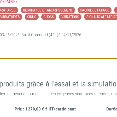
VIBRATIONS
BRATOIRES
RÉSONANCE ET AMORTISSEMENT
CALCUL DE FATIGUE
VIBRATOIRES
SINUS
CHOCS
VIBRATIONS
SIGNAUX ALÉATOIR
 03/06/2026, Saint-Chamond (42) @ 04/11/2026
produits grâce à l'essai et la simulati
ion numérique pour anticiper les exigences vibratoires et chocs, maxi
Prix :
1 270,00 € € HT/participant
Durée