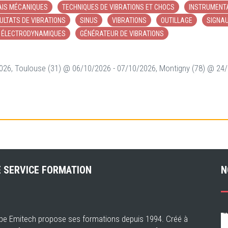
AIS MÉCANIQUES
TECHNIQUES DE VIBRATIONS ET CHOCS
INSTRUMENTA
ULTATS DE VIBRATIONS
SINUS
VIBRATIONS
OUTILLAGE
SIGNAU
C ÉLECTRODYNAMIQUES
GÉNÉRATEUR DE VIBRATIONS
2026, Toulouse (31) @ 06/10/2026 - 07/10/2026, Montigny (78) @ 24
 SERVICE FORMATION
N
pe Emitech propose ses formations depuis 1994. Créé à