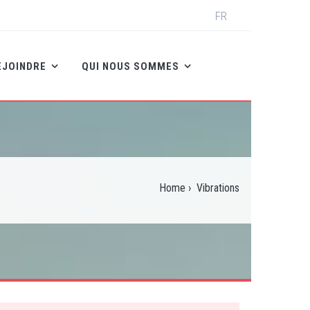
Select
FR
your
language
EJOINDRE
QUI NOUS SOMMES
Home
›
Vibrations