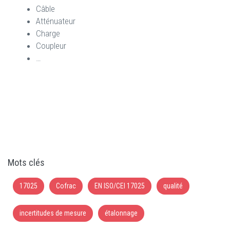
Câble
Atténuateur
Charge
Coupleur
…
Mots clés
17025
Cofrac
EN ISO/CEI 17025
qualité
incertitudes de mesure
étalonnage