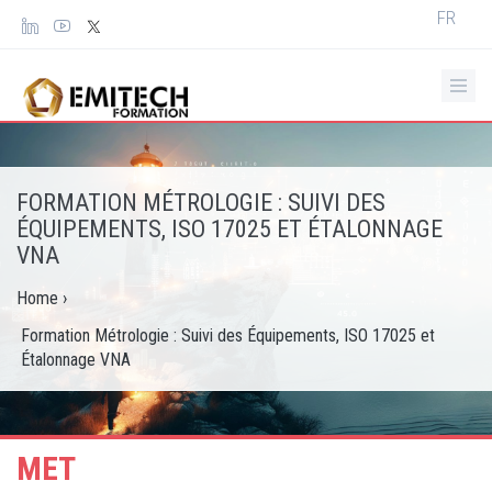
Panneau de gestion des cookies
Select
FR
your
languag
FORMATION MÉTROLOGIE : SUIVI DES
ÉQUIPEMENTS, ISO 17025 ET ÉTALONNAGE
VNA
Home
›
Formation Métrologie : Suivi des Équipements, ISO 17025 et
Étalonnage VNA
MET