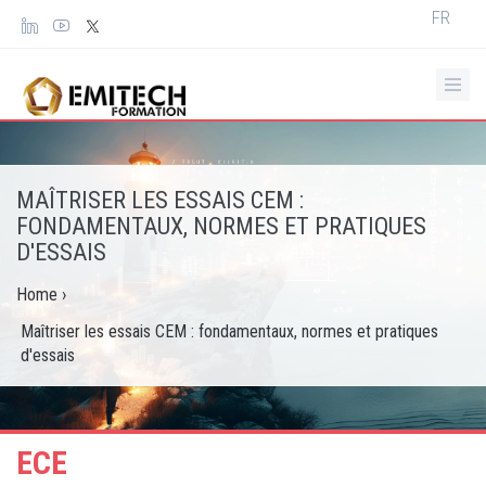
Panneau de gestion des cookies
Select
FR
your
languag
MAÎTRISER LES ESSAIS CEM :
FONDAMENTAUX, NORMES ET PRATIQUES
D'ESSAIS
Home
›
Maîtriser les essais CEM : fondamentaux, normes et pratiques
d'essais
ECE