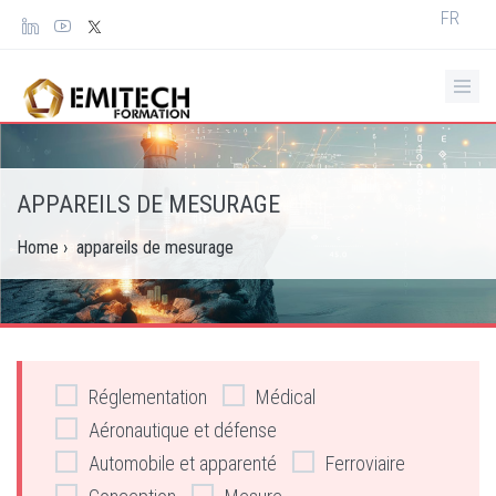
Panneau de gestion des cookies
Select
FR
your
languag
APPAREILS DE MESURAGE
Home
›
appareils de mesurage
Réglementation
Médical
Aéronautique et défense
Automobile et apparenté
Ferroviaire