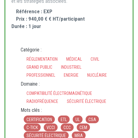
et les stratégies associées.
Référence :
EXP
Prix :
940,00 € € HT/participant
Durée :
1 jour
Catégorie :
RÉGLEMENTATION
MÉDICAL
CIVIL
GRAND PUBLIC
INDUSTRIEL
PROFESSIONNEL
ENERGIE
NUCLÉAIRE
Domaine :
COMPATIBILITÉ ÉLECTROMAGNÉTIQUE
RADIOFRÉQUENCE
SÉCURITÉ ÉLECTRIQUE
Mots clés :
CERTIFICATION
ETL
UL
CSA
C-TICK
VCCI
CCC
CEM
SÉCURITÉ ÉLECTRIQUE
MRA