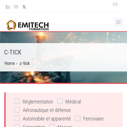
Panneau de gestion des cookies
Select
FR
your
languag
C-TICK
Home
›
c-tick
Réglementation
Médical
Aéronautique et défense
Automobile et apparenté
Ferroviaire