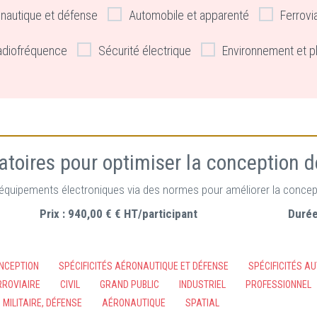
nautique et défense
Automobile et apparenté
Ferrovi
adiofréquence
Sécurité électrique
Environnement et p
ratoires pour optimiser la conception 
ur équipements électroniques via des normes pour améliorer la concep
Prix :
940,00 € € HT/participant
Durée
NCEPTION
SPÉCIFICITÉS AÉRONAUTIQUE ET DÉFENSE
SPÉCIFICITÉS A
RROVIAIRE
CIVIL
GRAND PUBLIC
INDUSTRIEL
PROFESSIONNEL
MILITAIRE, DÉFENSE
AÉRONAUTIQUE
SPATIAL