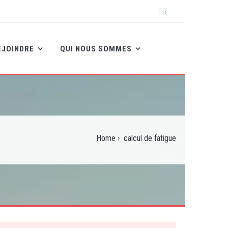
Select
FR
your
language
EJOINDRE
QUI NOUS SOMMES
Home
›
calcul de fatigue