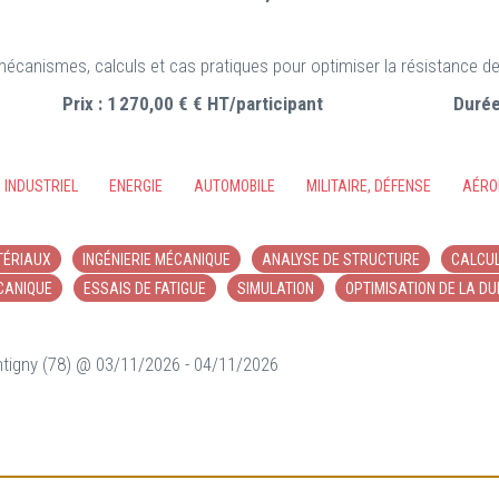
: mécanismes, calculs et cas pratiques pour optimiser la résistance d
Prix :
1 270,00 € € HT/participant
Durée
INDUSTRIEL
ENERGIE
AUTOMOBILE
MILITAIRE, DÉFENSE
AÉRO
TÉRIAUX
INGÉNIERIE MÉCANIQUE
ANALYSE DE STRUCTURE
CALCUL
CANIQUE
ESSAIS DE FATIGUE
SIMULATION
OPTIMISATION DE LA DU
tigny (78) @ 03/11/2026 - 04/11/2026