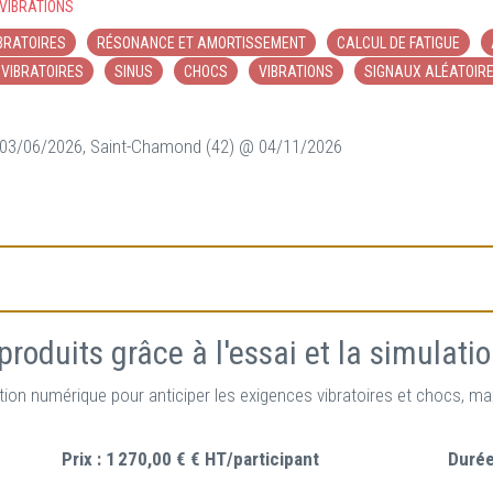
VIBRATIONS
BRATOIRES
RÉSONANCE ET AMORTISSEMENT
CALCUL DE FATIGUE
VIBRATOIRES
SINUS
CHOCS
VIBRATIONS
SIGNAUX ALÉATOIR
 03/06/2026, Saint-Chamond (42) @ 04/11/2026
produits grâce à l'essai et la simulati
ion numérique pour anticiper les exigences vibratoires et chocs, maxi
Prix :
1 270,00 € € HT/participant
Durée