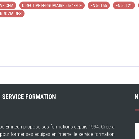
IVE CEM
DIRECTIVE FERROVIAIRE 96/48/CE
EN 50155
EN 50121
ERROVIAIRES
 SERVICE FORMATION
N
pe Emitech propose ses formations depuis 1994. Créé à
e pour former ses équipes en interne, le service formation