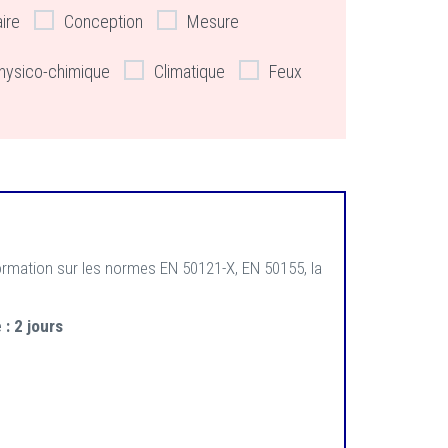
aire
Conception
Mesure
hysico-chimique
Climatique
Feux
ormation sur les normes EN 50121-X, EN 50155, la
 :
2 jours