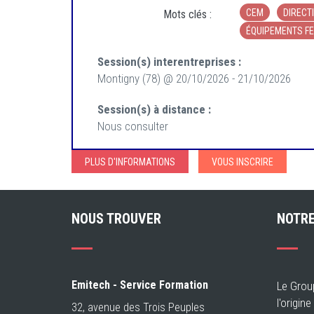
CEM
DIRECT
Mots clés :
ÉQUIPEMENTS F
Session(s) interentreprises :
Montigny (78) @ 20/10/2026 - 21/10/2026
Session(s) à distance :
Nous consulter
PLUS D'INFORMATIONS
VOUS INSCRIRE
NOUS TROUVER
NOTRE
Emitech - Service Formation
Le Grou
l'origin
32, avenue des Trois Peuples