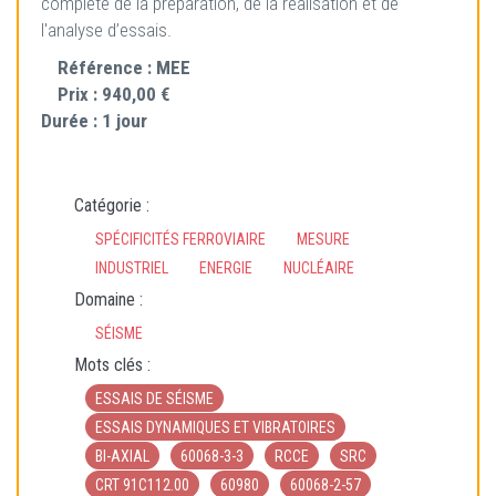
complète de la préparation, de la réalisation et de
l'analyse d’essais.
Référence :
MEE
Prix :
940,00 €
Durée :
1 jour
Catégorie :
SPÉCIFICITÉS FERROVIAIRE
MESURE
INDUSTRIEL
ENERGIE
NUCLÉAIRE
Domaine :
SÉISME
Mots clés :
ESSAIS DE SÉISME
ESSAIS DYNAMIQUES ET VIBRATOIRES
BI-AXIAL
60068-3-3
RCCE
SRC
CRT 91C112.00
60980
60068-2-57