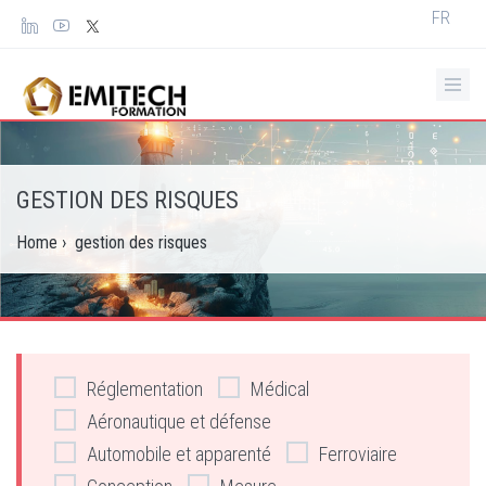
Panneau de gestion des cookies
Select
FR
your
languag
GESTION DES RISQUES
Home
›
gestion des risques
Réglementation
Médical
Aéronautique et défense
Automobile et apparenté
Ferroviaire