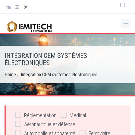
Panneau de gestion des cookies
Select
FR
your
languag
INTÉGRATION CEM SYSTÈMES
ÉLECTRONIQUES
Home
›
Intégration CEM systèmes électroniques
Réglementation
Médical
Aéronautique et défense
Automobile et apparenté
Ferroviaire