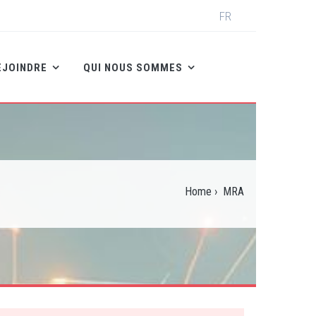
Select
FR
your
language
EJOINDRE
QUI NOUS SOMMES
Home
›
MRA