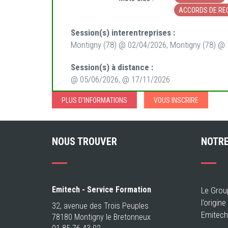
ACCORDS DE RE
Session(s) interentreprises :
Montigny (78) @ 02/04/2026, Montigny (78) @
Session(s) à distance :
@ 05/06/2026, @ 17/11/2026
PLUS D'INFORMATIONS
VOUS INSCRIRE
NOUS TROUVER
NOTRE
Emitech - Service Formation
Le Grou
l'origin
32, avenue des Trois Peuples
Emitech
78180 Montigny le Bretonneux