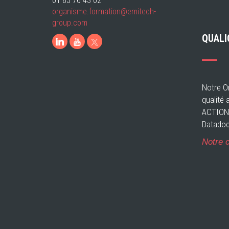
01 85 76 43 02
organisme.formation@emitech-
group.com
QUALI
LinkedIn
Youtube
Notre Or
qualité 
ACTIONS
Datadoc
Notre c