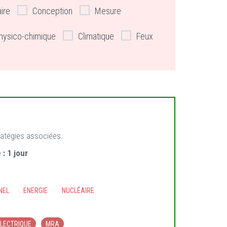
aire
Conception
Mesure
hysico-chimique
Climatique
Feux
tratégies associées.
 :
1 jour
NEL
ENERGIE
NUCLÉAIRE
ÉLECTRIQUE
MRA