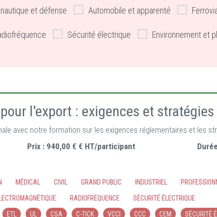
nautique et défense
Automobile et apparenté
Ferrovi
adiofréquence
Sécurité électrique
Environnement et p
 pour l'export : exigences et stratégies
ionale avec notre formation sur les exigences réglementaires et les s
Prix :
940,00 € € HT/participant
Durée
N
MÉDICAL
CIVIL
GRAND PUBLIC
INDUSTRIEL
PROFESSION
ÉLECTROMAGNÉTIQUE
RADIOFRÉQUENCE
SÉCURITÉ ÉLECTRIQUE
ETL
UL
CSA
C-TICK
VCCI
CCC
CEM
SÉCURITÉ 