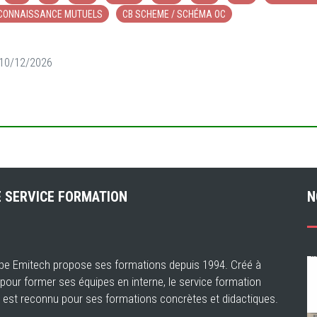
CONNAISSANCE MUTUELS
CB SCHEME / SCHÉMA OC
 10/12/2026
 SERVICE FORMATION
N
pe Emitech propose ses formations depuis 1994. Créé à
e pour former ses équipes en interne, le service formation
 est reconnu pour ses formations concrètes et didactiques.