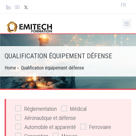
Panneau de gestion des cookies
Select
FR
your
languag
QUALIFICATION ÉQUIPEMENT DÉFENSE
Home
›
Qualification équipement défense
Réglementation
Médical
Aéronautique et défense
Automobile et apparenté
Ferroviaire