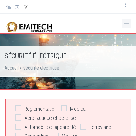
Panneau de gestion des cookies
Select
FR
your
languag
SÉCURITÉ ÉLECTRIQUE
Accueil
›
sécurité électrique
Réglementation
Médical
Aéronautique et défense
Automobile et apparenté
Ferroviaire