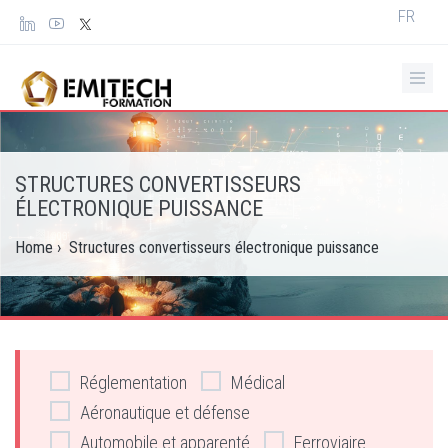
Panneau de gestion des cookies
Select
FR
your
languag
STRUCTURES CONVERTISSEURS
ÉLECTRONIQUE PUISSANCE
Home
›
Structures convertisseurs électronique puissance
Réglementation
Médical
Aéronautique et défense
Automobile et apparenté
Ferroviaire